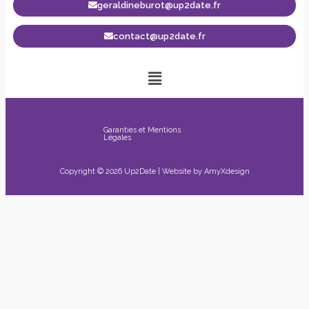
geraldineburot@up2date.fr
contact@up2date.fr
Garanties et Mentions
Légales
Copyright © 2026 Up2Date | Website by
AmyXdesign