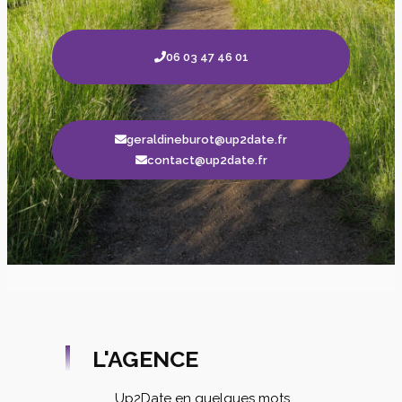
06 03 47 46 01
geraldineburot@up2date.fr
contact@up2date.fr
L'AGENCE
Up2Date en quelques mots