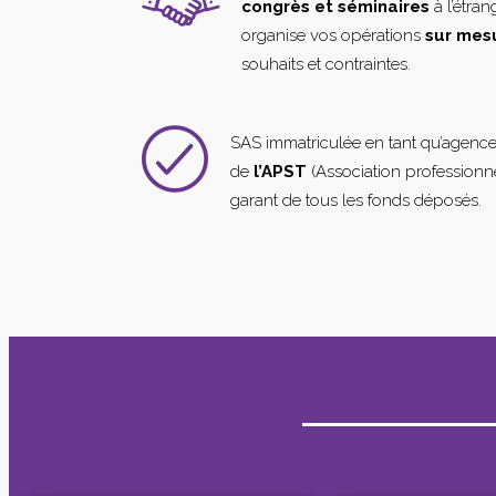
congrès et séminaires
à l’étra
organise vos opérations
sur mes
souhaits et contraintes.
SAS immatriculée en tant qu’agenc
de
l’APST
(Association professionne
garant de tous les fonds déposés.