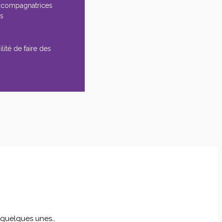
ccompagnatrices
es
lité de faire des
i quelques unes…