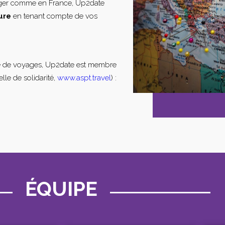
nger comme en France, Up2date
ure
en tenant compte de vos
e de voyages, Up2date est membre
lle de solidarité,
www.aspt.travel
) :
ÉQUIPE