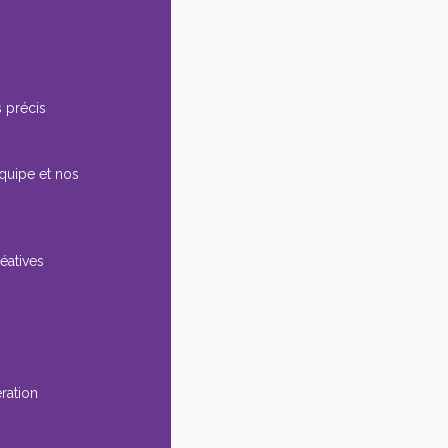
 précis
équipe et nos
éatives
ération