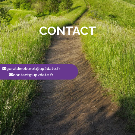
CONTACT
geraldineburot@up2date.fr
contact@up2date.fr