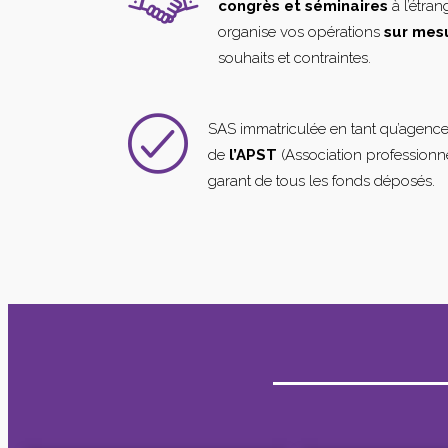
congrès et séminaires
à l’étra
organise vos opérations
sur mes
souhaits et contraintes.
SAS immatriculée en tant qu’agenc
de
l’APST
(Association professionne
garant de tous les fonds déposés.