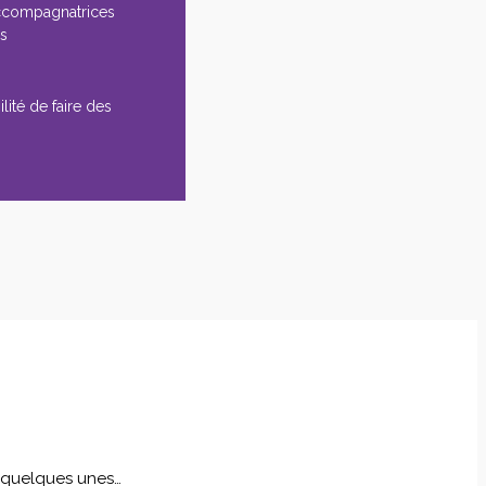
ccompagnatrices
es
lité de faire des
i quelques unes…