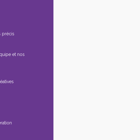
 précis
équipe et nos
éatives
ération