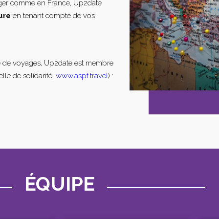
nger comme en France, Up2date
ure
en tenant compte de vos
e de voyages, Up2date est membre
lle de solidarité,
www.aspt.travel
) :
ÉQUIPE