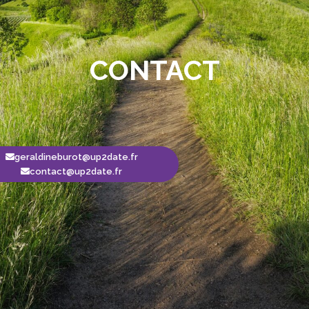
CONTACT
geraldineburot@up2date.fr
contact@up2date.fr