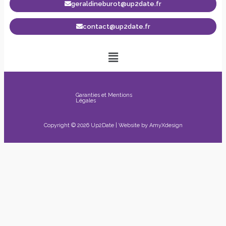
geraldineburot@up2date.fr
contact@up2date.fr
Garanties et Mentions
Légales
Copyright © 2026 Up2Date | Website by
AmyXdesign