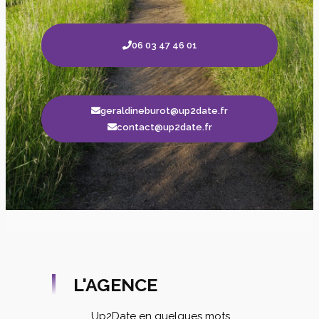
06 03 47 46 01
geraldineburot@up2date.fr
contact@up2date.fr
L'AGENCE
Up2Date en quelques mots