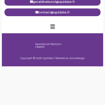
geraldineburot@up2date.fr
contact@up2date.fr
Garanties et Mentions
Légales
Copyright © 2026 Up2Date | Website by
AmyXdesign