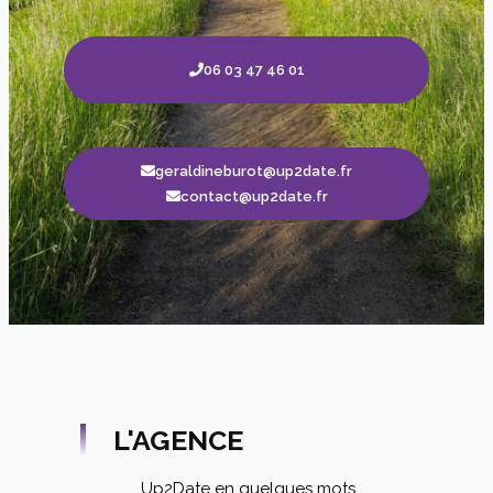
06 03 47 46 01
geraldineburot@up2date.fr
contact@up2date.fr
L'AGENCE
Up2Date en quelques mots