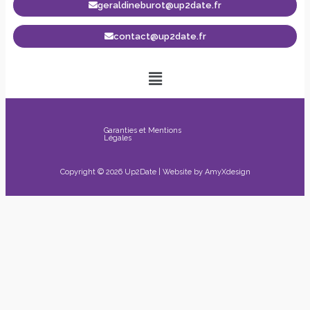
geraldineburot@up2date.fr
contact@up2date.fr
Garanties et Mentions
Légales
Copyright © 2026 Up2Date | Website by
AmyXdesign