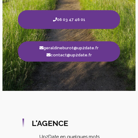
06 03 47 46 01
geraldineburot@up2date.fr
contact@up2date.fr
L'AGENCE
Up2Date en quelques mots