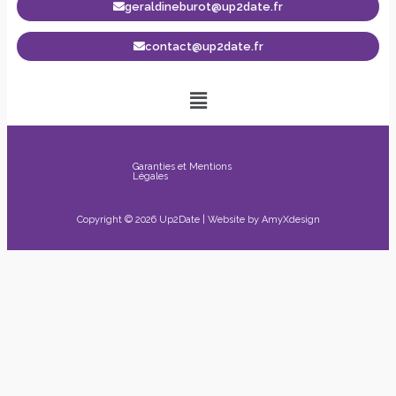
geraldineburot@up2date.fr
contact@up2date.fr
Garanties et Mentions
Légales
Copyright © 2026 Up2Date | Website by
AmyXdesign