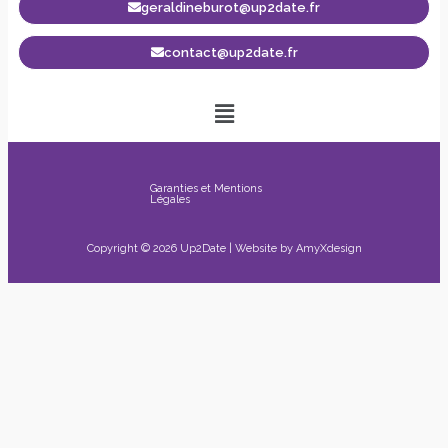
geraldineburot@up2date.fr
contact@up2date.fr
Garanties et Mentions
Légales
Copyright © 2026 Up2Date | Website by
AmyXdesign