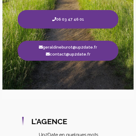
06 03 47 46 01
geraldineburot@up2date.fr
contact@up2date.fr
L'AGENCE
Up2Date en quelques mots