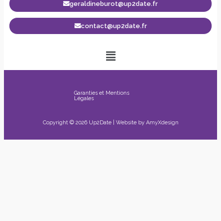
geraldineburot@up2date.fr
contact@up2date.fr
Garanties et Mentions
Légales
Copyright © 2026 Up2Date | Website by
AmyXdesign