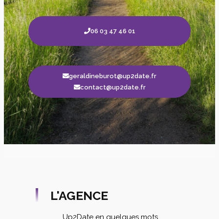
06 03 47 46 01
geraldineburot@up2date.fr
contact@up2date.fr
L'AGENCE
Up2Date en quelques mots