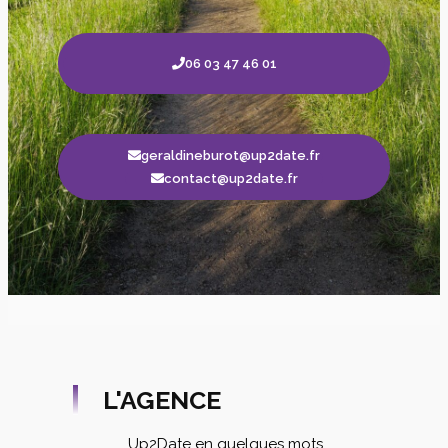
06 03 47 46 01
geraldineburot@up2date.fr
contact@up2date.fr
L'AGENCE
Up2Date en quelques mots