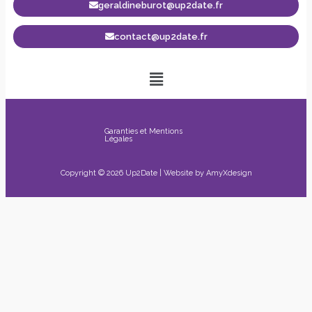
geraldineburot@up2date.fr
contact@up2date.fr
Garanties et Mentions
Légales
Copyright © 2026 Up2Date | Website by
AmyXdesign