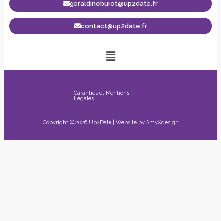
geraldineburot@up2date.fr
contact@up2date.fr
Garanties et Mentions
Légales
Copyright © 2026 Up2Date | Website by
AmyXdesign