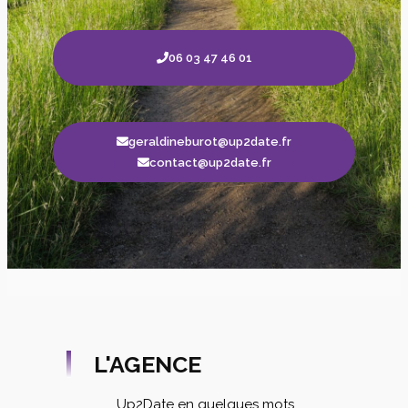
06 03 47 46 01
geraldineburot@up2date.fr
contact@up2date.fr
L'AGENCE
Up2Date en quelques mots