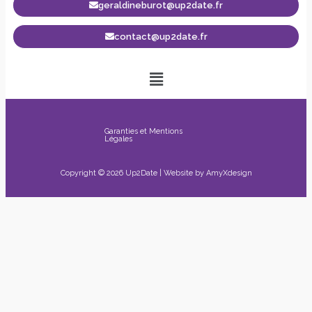
geraldineburot@up2date.fr
contact@up2date.fr
Garanties et Mentions
Légales
Copyright © 2026 Up2Date | Website by
AmyXdesign