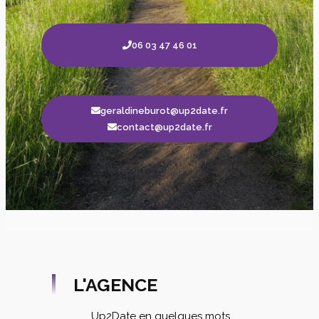
06 03 47 46 01
geraldineburot@up2date.fr
contact@up2date.fr
L'AGENCE
Up2Date en quelques mots