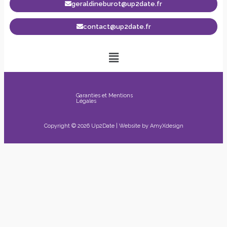
geraldineburot@up2date.fr
contact@up2date.fr
Garanties et Mentions
Légales
Copyright © 2026 Up2Date | Website by
AmyXdesign