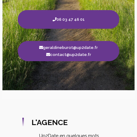
06 03 47 46 01
geraldineburot@up2date.fr
contact@up2date.fr
L'AGENCE
Up2Date en quelques mots