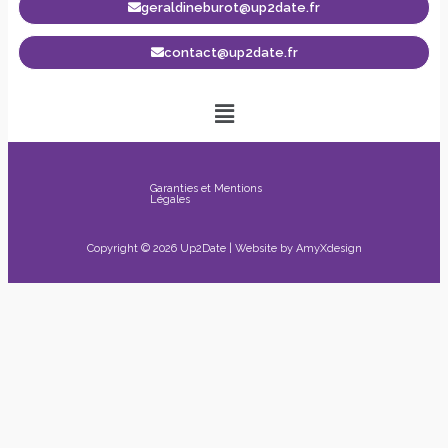
geraldineburot@up2date.fr
contact@up2date.fr
Garanties et Mentions
Légales
Copyright © 2026 Up2Date | Website by
AmyXdesign