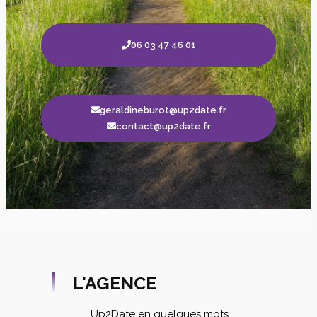
06 03 47 46 01
geraldineburot@up2date.fr
contact@up2date.fr
L'AGENCE
Up2Date en quelques mots